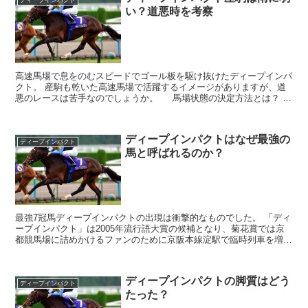
い？道悪時を考察
高速馬場で息をのむスピードでゴール板を駆け抜けたディープインパ
クト。 産駒も乾いた高速馬場で活躍するイメージがありますが、道
悪のレースは苦手なのでしょうか。 馬場状態の決定方法とは？ 一
般に馬場状態は含水率により良、稍重...
ディープインパクトはなぜ最強の
ディープインパクト
馬と呼ばれるのか？
最強7冠馬ディープインパクトの出現は衝撃的なものでした。 「ディ
ープインパクト」は2005年流行語大賞の候補となり、菊花賞では京
都競馬場に詰めかけるファンのために京阪本線淀駅で臨時列車を増発
するなど、競馬ファンの域を超えて人々に愛され...
ディープインパクトの脚質はどう
ディープインパクト
たった？