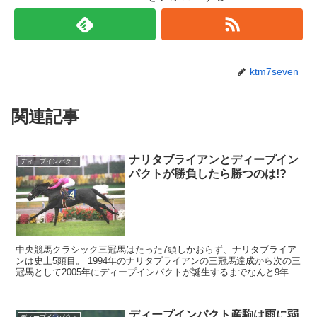
ktm7seven
関連記事
ナリタブライアンとディープイン
ディープインパクト
パクトが勝負したら勝つのは!?
中央競馬クラシック三冠馬はたった7頭しかおらず、ナリタブライア
ンは史上5頭目。 1994年のナリタブライアンの三冠馬達成から次の三
冠馬として2005年にディープインパクトが誕生するまでなんと9年の
月日を必要としました。 3冠馬で...
ディープインパクト産駒は雨に弱
ディープインパクト