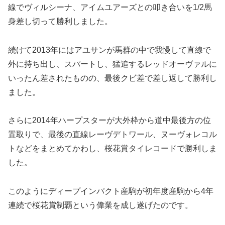
線でヴィルシーナ、アイムユアーズとの叩き合いを1/2馬
身差し切って勝利しました。
続けて2013年にはアユサンが馬群の中で我慢して直線で
外に持ち出し、スパートし、猛追するレッドオーヴァルに
いったん差されたものの、最後クビ差で差し返して勝利し
ました。
さらに2014年ハープスターが大外枠から道中最後方の位
置取りで、最後の直線レーヴデトワール、ヌーヴォレコル
トなどをまとめてかわし、桜花賞タイレコードで勝利しま
した。
このようにディープインパクト産駒が
初年度産駒から4年
連続で桜花賞制覇
という偉業を成し遂げたのです。