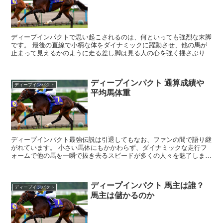
ディープインパクトで思い起こされるのは、何といっても強烈な末脚
です。 最後の直線で小柄な体をダイナミックに躍動させ、他の馬が
止まって見えるかのように走る差し脚は見る人の心を強く揺さぶりま
した。 ディープインパクトの位置取り...
ディープインパクト 通算成績や
ディープインパクト
平均馬体重
ディープインパクト最強伝説は引退してもなお、ファンの間で語り継
がれています。 小さい馬体にもかかわらず、ダイナミックな走行フ
ォームで他の馬を一瞬で抜き去るスピードが多くの人々を魅了しまし
た。 そんなディープインパクトの輝かしい競...
ディープインパクト 馬主は誰？
ディープインパクト
馬主は儲かるのか