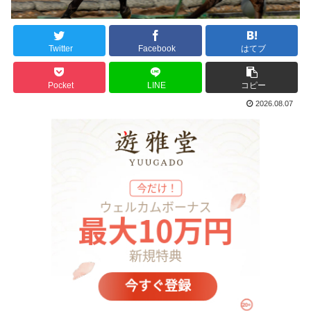
Twitter
Facebook
はてブ
Pocket
LINE
コピー
2026.08.07