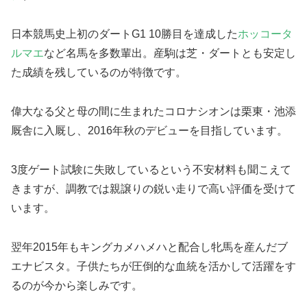
日本競馬史上初のダートG1 10勝目を達成した
ホッコータ
ルマエ
など名馬を多数輩出。産駒は芝・ダートとも安定し
た成績を残しているのが特徴です。
偉大なる父と母の間に生まれたコロナシオンは栗東・池添
厩舎に入厩し、2016年秋のデビューを目指しています。
3度ゲート試験に失敗しているという不安材料も聞こえて
きますが、
調教では親譲りの鋭い走りで高い評価を受けて
います
。
翌年2015年もキングカメハメハと配合し牝馬を産んだブ
エナビスタ。子供たちが圧倒的な血統を活かして活躍をす
るのが今から楽しみです。