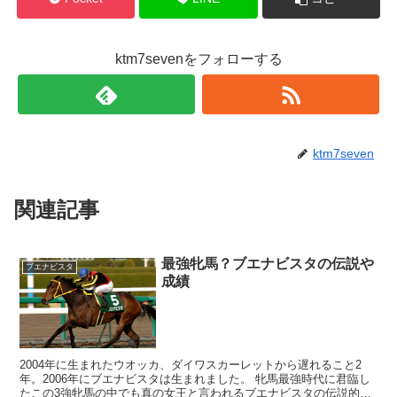
ktm7sevenをフォローする
ktm7seven
関連記事
最強牝馬？ブエナビスタの伝説や
ブエナビスタ
成績
2004年に生まれたウオッカ、ダイワスカーレットから遅れること2
年。2006年にブエナビスタは生まれました。 牝馬最強時代に君臨し
たこの3強牝馬の中でも真の女王と言われるブエナビスタの伝説的な