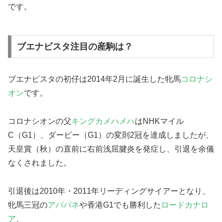
です。
ブエナビスタ注目の産駒は？
ブエナビスタの初仔は2014年2月に誕生した牝馬
コロナシ
オン
です。
コロナシオンの父
キングカメハメハ
はNHKマイル
C（G1）、ダービー（G1）の変則2冠を達成しましたが、
天皇賞（秋）の直前に右前浅屈腱炎を発症し、引退を余儀
なくされました。
引退後は2010年・2011年リーディングサイアーとなり、
牝馬三冠の
アパパネ
や香港G1でも勝利した
ロードカナロ
ア
、