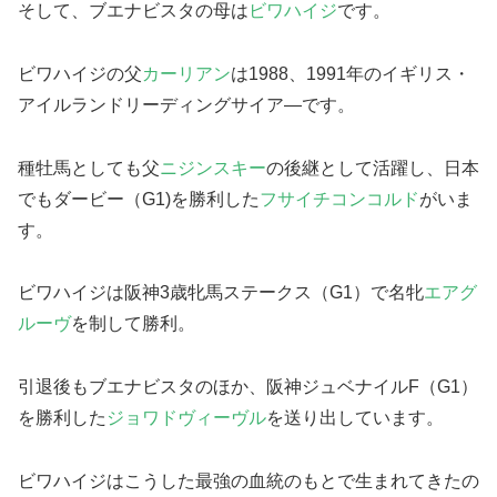
そして、ブエナビスタの母は
ビワハイジ
です。
ビワハイジの父
カーリアン
は1988、1991年のイギリス・
アイルランドリーディングサイア―です。
種牡馬としても父
ニジンスキー
の後継として活躍し、日本
でもダービー（G1)を勝利した
フサイチコンコルド
がいま
す。
ビワハイジは阪神3歳牝馬ステークス（G1）で名牝
エアグ
ルーヴ
を制して勝利。
引退後もブエナビスタのほか、阪神ジュベナイルF（G1）
を勝利した
ジョワドヴィーヴル
を送り出しています。
ビワハイジはこうした最強の血統のもとで生まれてきたの