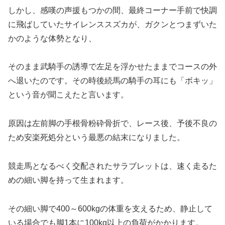
しかし、感嘆の声援もつかの間、最終コーナー手前で快調
に飛ばしていたサイレンススズカが、ガクンとつまずいた
かのような体勢となり、
そのまま武騎手の誘導で左足を浮かせたままでコースの外
へ退いたのです。その時後続馬の騎手の耳にも「ボキッ」
という音が聞こえたと言います。
原因は左前脚の手根骨粉砕骨折で、レース後、予後不良の
ため安楽死処分という最悪の結末になりました。
競走馬となるべく交配されたサラブレットは、速く走るた
めの細い脚を持って生まれます。
その細い脚で400～600kgの体重を支えるため、
静止して
いる場合でも脚1本に100kg以上の負荷
がかかります。