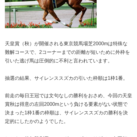
天皇賞（秋）が開催される東京競馬場芝2000mは
特殊な
難解コース
で、2コーナーまでの距離が短いために外枠を
引いた逃げ馬は圧倒的に不利と言われています。
抽選の結果、サイレンススズカの引いた枠順は1枠1番。
前走の毎日王冠では文句なしの勝利をおさめ、今回の天皇
賞秋は得意の左回2000mという負ける要素がない状態で
決まった1枠1番の枠順は、サイレンススズカの勝利を決
定的にしたかのようでした。