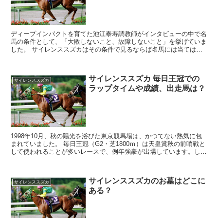
ディープインパクトを育てた池江泰寿調教師がインタビューの中で名
馬の条件として、「大敗しないこと、故障しないこと」を挙げていま
した。 サイレンススズカはその条件で見るならば名馬には当てはま
りませんが、サイレンススズカ最強説は今でも根強く...
サイレンススズカ 毎日王冠での
サイレンススズカ
ラップタイムや成績、出走馬は？
1998年10月、秋の陽光を浴びた東京競馬場は、かつてない熱気に包
まれていました。 毎日王冠（G2・芝1800ｍ）は天皇賞秋の前哨戦と
して使われることが多いレースで、例年強豪が出場しています。しか
し、この年ほどのドリームレースはなかっ...
サイレンススズカのお墓はどこに
サイレンススズカ
ある？